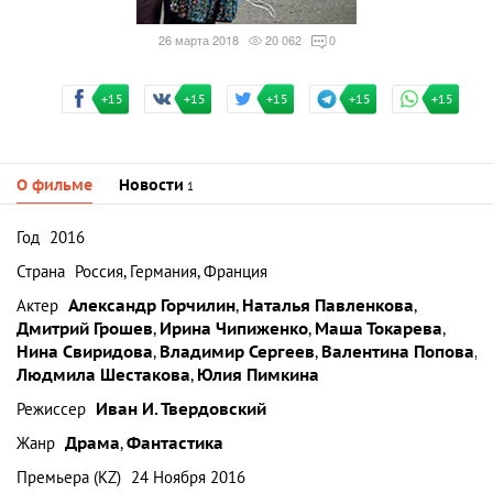
26 марта 2018
20 062
0
+15
+15
+15
+15
+15
О фильме
Новости
1
Год
2016
Страна
Россия, Германия, Франция
Актер
Александр Горчилин
,
Наталья Павленкова
,
Дмитрий Грошев
,
Ирина Чипиженко
,
Маша Токарева
,
Нина Свиридова
,
Владимир Сергеев
,
Валентина Попова
,
Людмила Шестакова
,
Юлия Пимкина
Режиссер
Иван И. Твердовский
Жанр
Драма
,
Фантастика
Премьера (KZ)
24 Ноября 2016