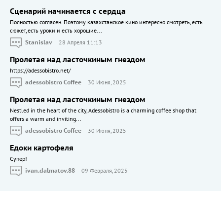
Сценарий начинается с сердца
Полностью согласен. Поэтому казахстанское кино интересно смотреть, есть
сюжет, есть уроки и есть хорошие...
Stanislav
28 Апреля 11:13
Пролетая над ласточкиным гнездом
https://adessobistro.net/
adessobistro Coffee
30 Июня, 2025
Пролетая над ласточкиным гнездом
Nestled in the heart of the city, Adessobistro is a charming coffee shop that
offers a warm and inviting...
adessobistro Coffee
30 Июня, 2025
Едоки картофеля
Cупер!
ivan.dalmatov.88
09 Февраля, 2025