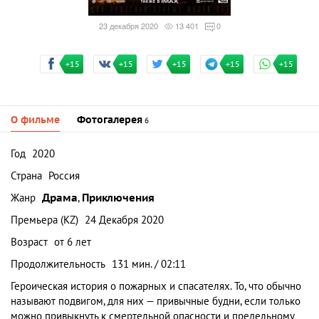
23 декабря 2020
13 401
0
+15
+15
+15
+15
+15
О фильме
Фотогалерея
6
Год
2020
Страна
Россия
Жанр
Драма
,
Приключения
Премьера (KZ)
24 Декабря 2020
Возраст
от 6 лет
Продолжительность
131 мин. / 02:11
Героическая история о пожарных и спасателях. То, что обычно
называют подвигом, для них — привычные будни, если только
можно привыкнуть к смертельной опасности и предельному