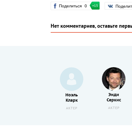
Поделиться
0
Подели
+15
Нет комментариев, оставьте перв
Энди
Теа
Ноэль
Серкис
Гилл
Кларк
АКТЕР
АКТЕР
АКТЕР