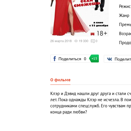
Режис
Жанр
Премь
Возра
26 марта 2018
19 330
0
Продо
Поделиться
0
Подели
+15
О фильме
Клэр и Дэвид нашли друг друга и стали с
лет. Пока однажды Клэр не исчезла. В п
сотрудниками спецслужб. Его чувствам пр
конца ради любви?