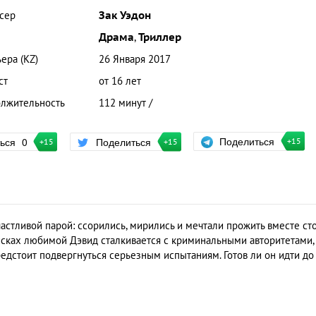
сер
Зак Уэдон
Драма
,
Триллер
ера (KZ)
26 Января 2017
ст
от 16 лет
лжительность
112 минут /
Поделиться
ться
0
Поделиться
+15
+15
+15
частливой парой: ссорились, мирились и мечтали прожить вместе ст
оисках любимой Дэвид сталкивается с криминальными авторитетами,
едстоит подвергнуться серьезным испытаниям. Готов ли он идти до