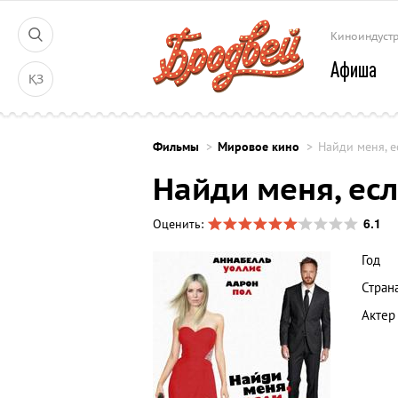
Киноиндуст
Афиша
ҚЗ
Фильмы
Мировое кино
Найди меня, 
Найди меня, ес
6.1
Оценить:
Год
Стран
Актер