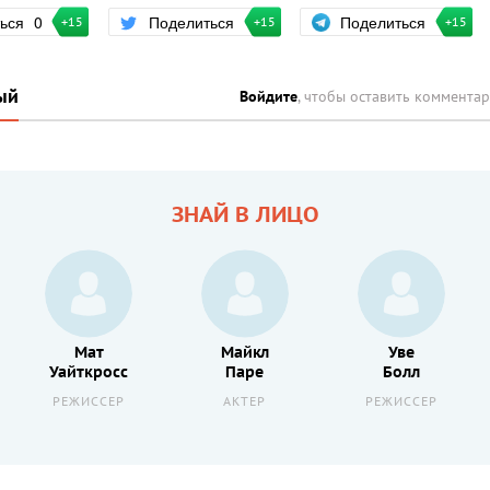
Поделиться
ться
0
Поделиться
+15
+15
+15
ый
Войдите
, чтобы оставить коммента
ЗНАЙ В ЛИЦО
Мат
Майкл
Уве
Уайткросс
Паре
Болл
РЕЖИССЕР
АКТЕР
РЕЖИССЕР