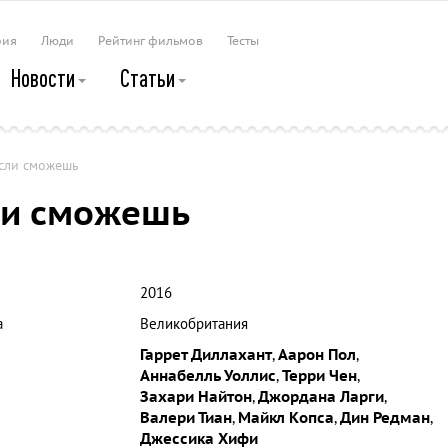
рия
Люди
Рейтинг фильмов
Тесты
Новости
Статьи
если сможешь
ли сможешь
2016
а
Великобритания
Гаррет Диллахант
,
Аарон Пол
,
Аннабелль Уоллис
,
Терри Чен
,
Захари Найтон
,
Джордана Ларги
,
Валери Тиан
,
Майкл Копса
,
Дин Редман
,
Джессика Хифи