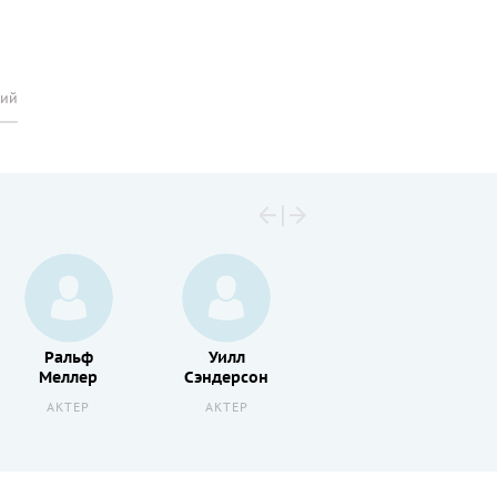
рий
Ральф
Уилл
Теа
Меллер
Сэндерсон
Гилл
АКТЕР
АКТЕР
АКТЕР