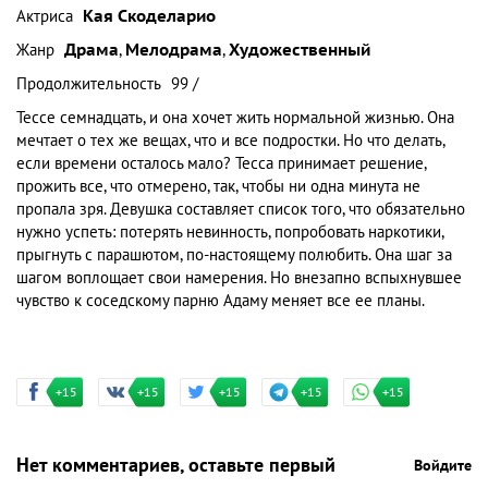
Актриса
Кая Скоделарио
Жанр
Драма
,
Мелодрама
,
Художественный
Продолжительность
99 /
Тессе семнадцать, и она хочет жить нормальной жизнью. Она
мечтает о тех же вещах, что и все подростки. Но что делать,
если времени осталось мало? Тесса принимает решение,
прожить все, что отмерено, так, чтобы ни одна минута не
пропала зря. Девушка составляет список того, что обязательно
нужно успеть: потерять невинность, попробовать наркотики,
прыгнуть с парашютом, по-настоящему полюбить. Она шаг за
шагом воплощает свои намерения. Но внезапно вспыхнувшее
чувство к соседскому парню Адаму меняет все ее планы.
+15
+15
+15
+15
+15
Нет комментариев, оставьте первый
Войдите