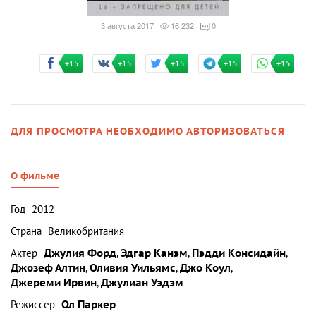
3 августа 2017
16 232
0
+15
+15
+15
+15
+15
ДЛЯ ПРОСМОТРА НЕОБХОДИМО АВТОРИЗОВАТЬСЯ
О фильме
Год
2012
Страна
Великобритания
Актер
Джулия Форд
,
Эдгар Канэм
,
Пэдди Консидайн
,
Джозеф Алтин
,
Оливия Уильямс
,
Джо Коул
,
Джереми Ирвин
,
Джулиан Уэдэм
Режиссер
Ол Паркер