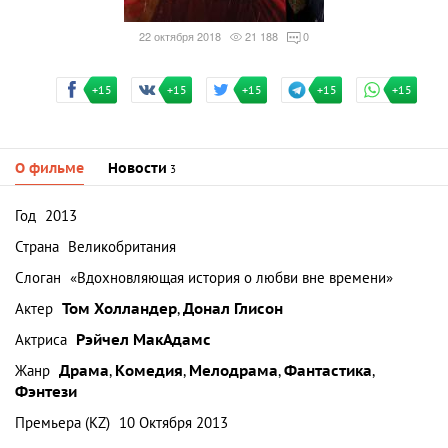
22 октября 2018
21 188
0
+15
+15
+15
+15
+15
О фильме
Новости
3
Год
2013
Страна
Великобритания
Слоган
«Вдохновляющая история о любви вне времени»
Актер
Том Холландер
,
Донал Глисон
Актриса
Рэйчел МакАдамс
Жанр
Драма
,
Комедия
,
Мелодрама
,
Фантастика
,
Фэнтези
Премьера (KZ)
10 Октября 2013