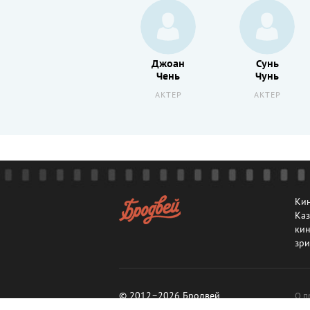
Ли
Джоан
Сунь
Чжан
Чень
Чунь
РЕЖИССЕР
АКТЕР
АКТЕР
Кин
Каз
кин
зри
© 2012–2026 Бродвей
О п