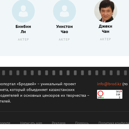
Джеки
Бинбин
Уинстон
Чан
Ли
Чао
АКТЕР
АКТЕР
АКТЕР
опортал «Бродвей» – уникальный проект
info@brod.kz
(по
нета, который объединяет казахстанских
одеятелей и основных цензоров их творчества –
телей.
роекте
Написать нам
Реклама
Помощь
Политика конфеди