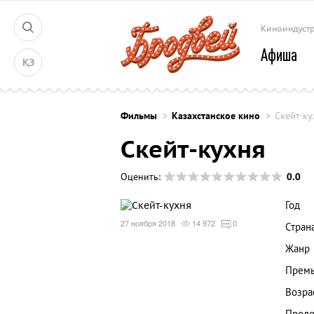
Киноиндуст
Афиша
ҚЗ
Фильмы
Казахстанское кино
Скейт-ку
Скейт-кухня
0.0
Оценить:
Год
27 ноября 2018
14 972
0
Стран
Жанр
Премь
Возра