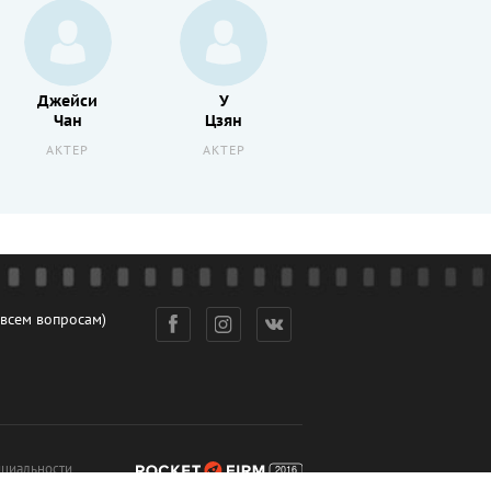
Джейси
У
Ли
Чан
Цзян
Чжан
АКТЕР
АКТЕР
РЕЖИССЕР
 всем вопросам)
циальности