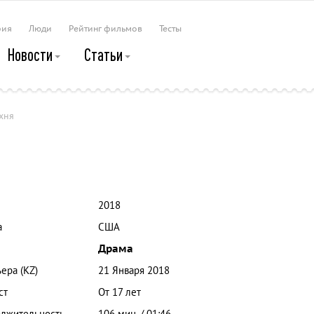
рия
Люди
Рейтинг фильмов
Тесты
Новости
Статьи
хня
2018
а
США
Драма
ера (KZ)
21 Января 2018
ст
От 17 лет