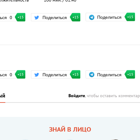
лжительность
106 мин. / 01:46
Поделиться
ться
0
Поделиться
+15
+15
+15
Поделиться
ться
0
Поделиться
+15
+15
+15
ый
Войдите
, чтобы оставить коммента
ЗНАЙ В ЛИЦО