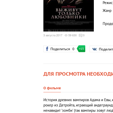
Режис
Жанр
Продо
3 августа 2017
59 630
0
Поделиться
0
Подели
+15
ДЛЯ ПРОСМОТРА НЕОБХОД
О фильме
История древних вампиров Адама и Евы, 
рокер из Детройта, играющий андеграунд-
ненавидит 'зомби' (так вампиры зовут лю