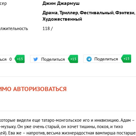
сер
Джим Джармуш
Драма
,
Триллер
,
Фестивальный
,
Фэнтези
,
Художественный
лжительность
118 /
Поделиться
ться
0
Поделиться
+15
+15
+15
ИМО АВТОРИЗОВАТЬСЯ
которые видели еще татаро-монгольское иго и инквизицию. Адам –
музыку. Он уже очень старый, он хочет тишины, покоя, и тихо
дей). Ева же – напротив, весьма жизнерадостная вампирша постарше