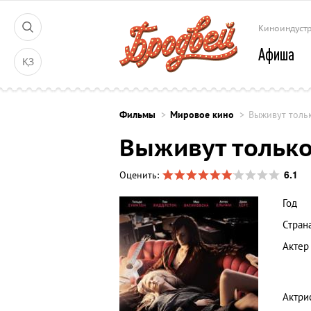
Киноиндуст
Афиша
ҚЗ
Фильмы
Мировое кино
Выживут толь
Выживут тольк
6.1
Оценить:
Год
Стран
Актер
Актри