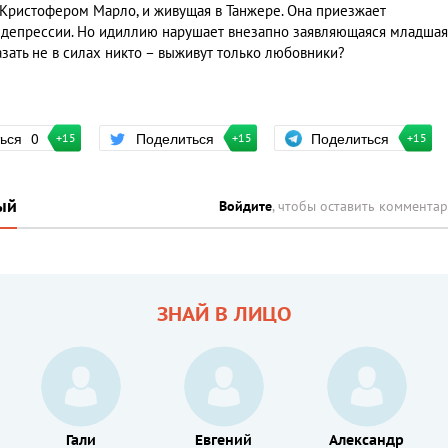
Кристофером Марло, и живущая в Танжере. Она приезжает
ы депрессии. Но идиллию нарушает внезапно заявляющаяся младшая
азать не в силах никто – выживут только любовники?
Поделиться
ться
0
Поделиться
+15
+15
+15
ый
Войдите
, чтобы оставить коммента
ЗНАЙ В ЛИЦО
Гали
Евгений
Александр