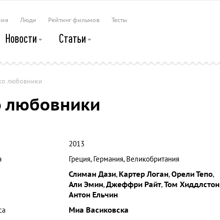
рия
Люди
Рейтинг фильмов
Тесты
Новости
Статьи
ко любовники
о любовники
2013
а
Греция, Германия, Великобритания
Слиман Дази
,
Картер Логан
,
Орели Тепо
,
Али Эмин
,
Джеффри Райт
,
Том Хиддлстон
Антон Ельчин
са
Миа Васиковска