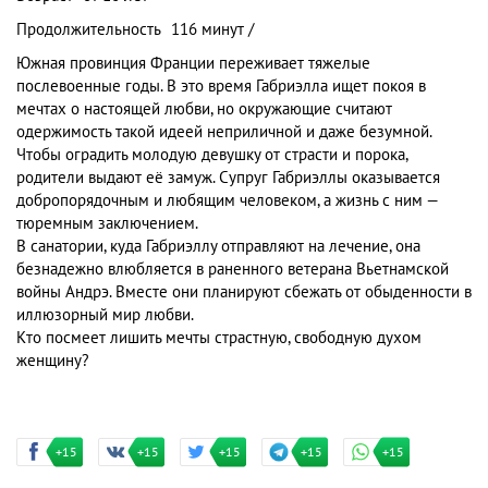
Продолжительность
116 минут /
Южная провинция Франции переживает тяжелые
послевоенные годы. В это время Габриэлла ищет покоя в
мечтах о настоящей любви, но окружающие считают
одержимость такой идеей неприличной и даже безумной.
Чтобы оградить молодую девушку от страсти и порока,
родители выдают её замуж. Супруг Габриэллы оказывается
добропорядочным и любящим человеком, а жизнь с ним —
тюремным заключением.
В санатории, куда Габриэллу отправляют на лечение, она
безнадежно влюбляется в раненного ветерана Вьетнамской
войны Андрэ. Вместе они планируют сбежать от обыденности в
иллюзорный мир любви.
Кто посмеет лишить мечты страстную, свободную духом
женщину?
+15
+15
+15
+15
+15