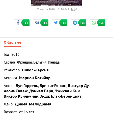
26 марта 2018
20 442
0
+15
+15
+15
+15
+15
О фильме
Год
2016
Страна
Франция, Бельгия, Канада
Режиссер
Николь Гарсия
Актриса
Марион Котийяр
Актер
Луи Гаррель
,
Брижит Роюан
,
Виктуар Ду
,
Алоиз Саваж
,
Дэниэл Пара
,
Чжихван Ким
,
Виктор Куиличини
,
Эндж Блэк-Берейциат
Жанр
Драма
,
Мелодрама
Возраст
от 16 лет