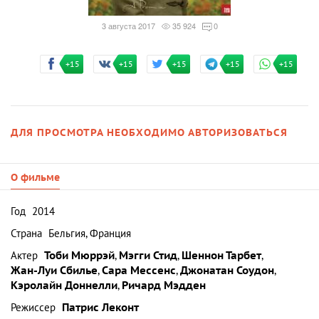
3 августа 2017
35 924
0
+15
+15
+15
+15
+15
ДЛЯ ПРОСМОТРА НЕОБХОДИМО АВТОРИЗОВАТЬСЯ
О фильме
Год
2014
Страна
Бельгия, Франция
Актер
Тоби Мюррэй
,
Мэгги Стид
,
Шеннон Тарбет
,
Жан-Луи Сбилье
,
Сара Мессенс
,
Джонатан Соудон
,
Кэролайн Доннелли
,
Ричард Мэдден
Режиссер
Патрис Леконт