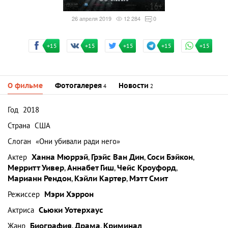
26 апреля 2019
12 284
0
+15
+15
+15
+15
+15
О фильме
Фотогалерея
Новости
4
2
Год
2018
Страна
США
Слоган
«Они убивали ради него»
Актер
Ханна Мюррэй
,
Грэйс Ван Дин
,
Соси Бэйкон
,
Мерритт Уивер
,
Аннабет Гиш
,
Чейс Кроуфорд
,
Марианн Рендон
,
Кэйли Картер
,
Мэтт Смит
Режиссер
Мэри Хэррон
Актриса
Сьюки Уотерхаус
Жанр
Биография
,
Драма
,
Криминал