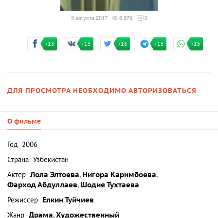
3 августа 2017
8 976
0
+15
+15
+15
+15
+15
ДЛЯ ПРОСМОТРА НЕОБХОДИМО АВТОРИЗОВАТЬСЯ
О фильме
Год
2006
Страна
Узбекистан
Актер
Лола Элтоева
,
Нигора Каримбоева
,
Фарход Абдуллаев
,
Шодия Тухтаева
Режиссер
Елкин Туйчиев
Жанр
Драма
,
Художественный