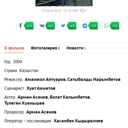
15 июля 2012
12 698
0
+15
+15
+15
+15
+15
О фильме
Фотогалерея
Новости
8
1
Год
2004
Страна
Казахстан
Режиссер
Аманжол Айтуаров
,
Сатыбалды Нарымбетов
Сценарист
Хуат Ахметов
Актер
Арман Асенов
,
Болат Калымбетов
,
Тулеген Куанышев
Продюсер
Арман Асенов
Оператор – постановщик
Хасанбек Кыдыралиев