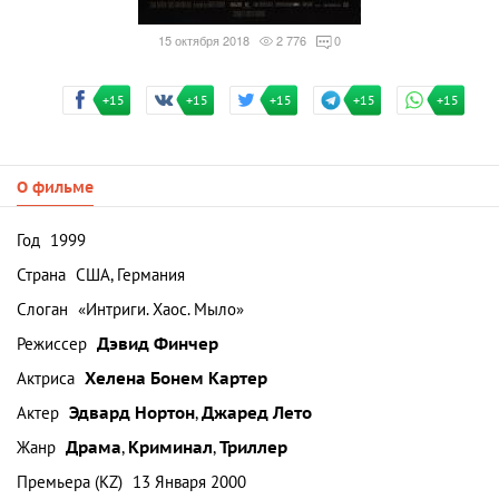
15 октября 2018
2 776
0
+15
+15
+15
+15
+15
О фильме
Год
1999
Страна
США, Германия
Слоган
«Интриги. Хаос. Мыло»
Режиссер
Дэвид Финчер
Актриса
Хелена Бонем Картер
Актер
Эдвард Нортон
,
Джаред Лето
Жанр
Драма
,
Криминал
,
Триллер
Премьера (KZ)
13 Января 2000