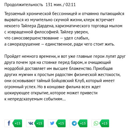
Продолжительность
131 мин. / 02:11
Терзаемый хронической бессонницей и отчаянно пытающийся
вырваться из мучительно скучной жизни, клерк встречает
некоего Тайлера Дардена, харизматического торговца мылом
с извращенной философией. Тайлер уверен,
что самосовершенствование — удел слабых,
а саморазрушение — единственное, ради чего стоит жить.
Пройдет немного времени, и вот уже главные герои лупят друг
друга почем зря на стоянке перед баром, и очищающий
мордобой доставляет им высшее блаженство. Приобщая
других мужчин к простым радостям физической жестокости,
они основывают тайный Бойцовский Клуб, который имеет
огромный успех. Но в концовке фильма всех ждет
шокирующее открытие, которое может привести
к непредсказуемым событиям…
+15
+15
+15
+15
+15