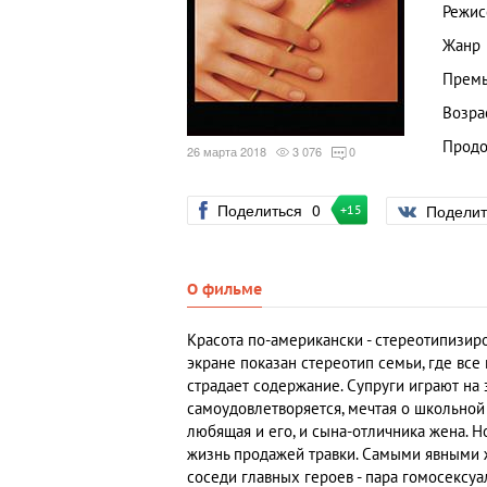
Режис
Жанр
Премь
Возра
Продо
26 марта 2018
3 076
0
Поделиться
0
Подели
+15
О фильме
Красота по-американски - стереотипизир
экране показан стереотип семьи, где все
страдает содержание. Супруги играют на 
самоудовлетворяется, мечтая о школьной
любящая и его, и сына-отличника жена. Н
жизнь продажей травки. Самыми явными 
соседи главных героев - пара гомосексуа