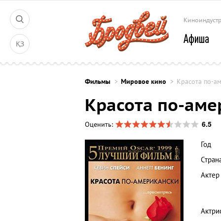
Киноиндуст
Афиша
ҚЗ
Фильмы
Мировое кино
Красота по-а
Красота по-аме
6.5
Оценить:
Год
Стран
Актер
Актри