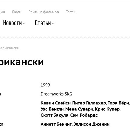
рия
Люди
Рейтинг фильмов
Тесты
Новости
Статьи
мерикански
рикански
1999
а
Dreamworks SKG
Кевин Спейси
,
Питер Галлахер
,
Тора Бёрч
,
Уэс Бентли
,
Мена Сувари
,
Крис Купер
,
Скотт Бакула
,
Сэм Робардс
са
Аннетт Бенинг
,
Эллисон Дженни