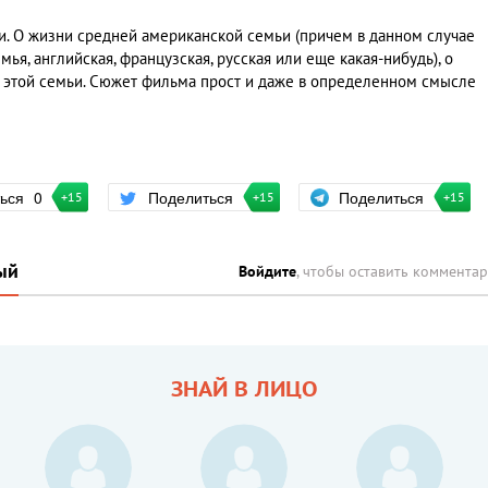
ни. О жизни средней американской семьи (причем в данном случае
ья, английская, французская, русская или еще какая-нибудь), о
а этой семьи. Сюжет фильма прост и даже в определенном смысле
Поделиться
ться
0
Поделиться
+15
+15
+15
ый
Войдите
, чтобы оставить коммента
ЗНАЙ В ЛИЦО