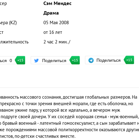
сер
Сэм Мендес
Драма
ера (KZ)
05 Мая 2008
ст
от 16 лет
лжительность
2 час 2 мин. /
Поделиться
ться
0
Поделиться
+15
+15
+15
ованность массового сознания, достигшая глобальных размеров. На
 прекрасно с точки зрения внешней морали, где есть оболочка, но
званом ужине пару, у которой все идеально, а вечером муж
 подруге своей дочери. У их соседей хорошая семья - муж-военный,
о бравый военный - латентный гомосексуалист, а сын зарабатывает 
же порождениями массовой политкорректности оказываются други
листов, по-детски счастливых вместе.