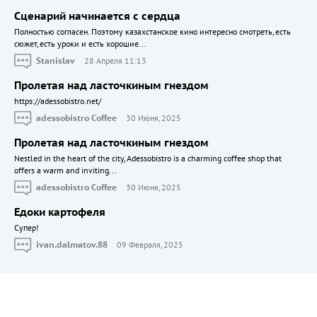
Сценарий начинается с сердца
Полностью согласен. Поэтому казахстанское кино интересно смотреть, есть
сюжет, есть уроки и есть хорошие...
Stanislav
28 Апреля 11:13
Пролетая над ласточкиным гнездом
https://adessobistro.net/
adessobistro Coffee
30 Июня, 2025
Пролетая над ласточкиным гнездом
Nestled in the heart of the city, Adessobistro is a charming coffee shop that
offers a warm and inviting...
adessobistro Coffee
30 Июня, 2025
Едоки картофеля
Cупер!
ivan.dalmatov.88
09 Февраля, 2025