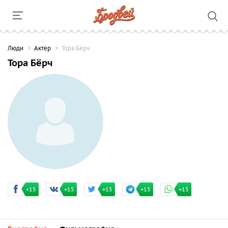
Люди
Актер
Тора Бёрч
Тора Бёрч
+15
+15
+15
+15
+15