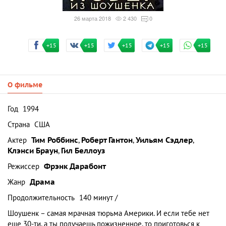
26 марта 2018
2 430
0
+15
+15
+15
+15
+15
О фильме
Год
1994
Страна
США
Актер
Тим Роббинс
,
Роберт Гантон
,
Уильям Сэдлер
,
Клэнси Браун
,
Гил Беллоуз
Режиссер
Фрэнк Дарабонт
Жанр
Драма
Продолжительность
140 минут /
Шоушенк – самая мрачная тюрьма Америки. И если тебе нет
еще 30-ти, а ты получаешь пожизненное, то приготовься к