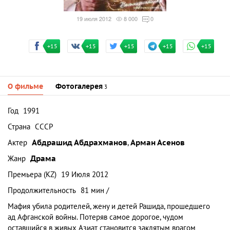
19 июля 2012
8 000
0
+15
+15
+15
+15
+15
О фильме
Фотогалерея
3
Год
1991
Страна
СССР
Актер
Абдрашид Абдрахманов
,
Арман Асенов
Жанр
Драма
Премьера (KZ)
19 Июля 2012
Продолжительность
81 мин /
Мафия убила родителей, жену и детей Рашида, прошедшего
ад Афганской войны. Потеряв самое дорогое, чудом
оставшийся в живых Азиат становится заклятым врагом