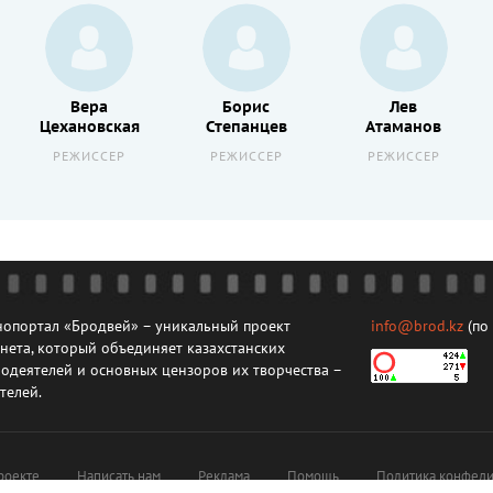
Вера
Борис
Лев
Цехановская
Степанцев
Атаманов
РЕЖИССЕР
РЕЖИССЕР
РЕЖИССЕР
опортал «Бродвей» – уникальный проект
info@brod.kz
(по
нета, который объединяет казахстанских
одеятелей и основных цензоров их творчества –
телей.
роекте
Написать нам
Реклама
Помощь
Политика конфеди