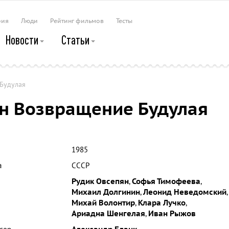
рия
Люди
Рейтинг фильмов
Тесты
Новости
Статьи
Будулая
н Возвращение Будулая
1985
а
СССР
Рудик Овсепян
,
Софья Тимофеева
,
Михаил Долгинин
,
Леонид Неведомский
,
Михай Волонтир
,
Клара Лучко
,
Ариадна Шенгелая
,
Иван Рыжов