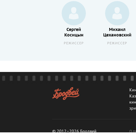
Валентин
Сергей
Михаил
Караваев
Косицын
Цехановский
РЕЖИССЕР
РЕЖИССЕР
РЕЖИССЕР
Кин
Каз
кин
зри
© 2012–2026 Бродвей
О п