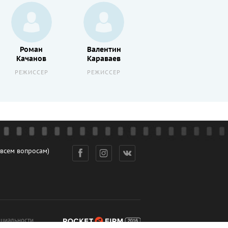
Роман
Валентин
Сергей
Качанов
Караваев
Косицын
РЕЖИССЕР
РЕЖИССЕР
РЕЖИССЕР
 всем вопросам)
циальности