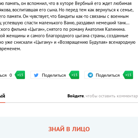
аю память, он вспомнил, что в хуторе Вербный его ждет любимая
кова, воспитавшая его сына. Но перед тем как вернуться к семье,
го памяти. Он чувствует, что бандиты как-то связаны с военным
у, успевшую спасти маленького Ваню, раздавил немецкий танк…
кого фильма «Цыган», снятого по роману Анатолия Калинина.
й женщины и самого благородного цыгана страны, созданные
но уже снискали «Цыгану» и «Возвращению Будулая» всенародную
 временем.
Поделиться
ться
0
Поделиться
+15
+15
+15
ый
Войдите
, чтобы оставить коммента
ЗНАЙ В ЛИЦО