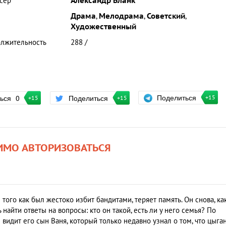
сер
Александр Бланк
Драма
,
Мелодрама
,
Советский
,
Художественный
лжительность
288 /
Поделиться
ться
0
Поделиться
+15
+15
+15
ИМО АВТОРИЗОВАТЬСЯ
ого как был жестоко избит бандитами, теряет память. Он снова, ка
найти ответы на вопросы: кто он такой, есть ли у него семья? По
 видит его сын Ваня, который только недавно узнал о том, что цыга