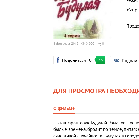
Режис
Жанр
Продо
1 февраля 2018
3 656
0
Поделиться
0
Подели
+15
ДЛЯ ПРОСМОТРА НЕОБХОД
О фильме
Цыган-фронтовик Будулай Романов, после т
былые времена, бродит по земле, пытаясь 
счастливой случайности, Будулая в городе