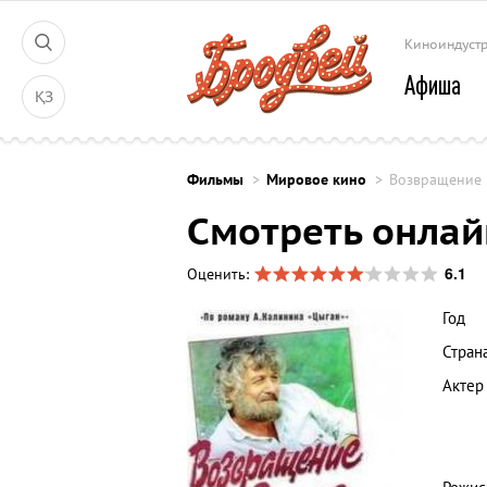
Киноиндуст
Афиша
ҚЗ
Фильмы
Мировое кино
Возвращение 
Смотреть онлай
6.1
Оценить:
Год
Стран
Актер