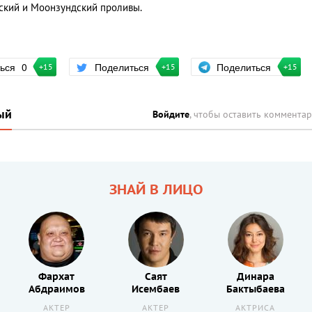
ский и Моонзундский проливы.
Поделиться
ться
0
Поделиться
+15
+15
+15
ый
Войдите
, чтобы оставить коммента
ЗНАЙ В ЛИЦО
Фархат
Саят
Динара
Абдраимов
Исембаев
Бактыбаева
АКТЕР
АКТЕР
АКТРИСА