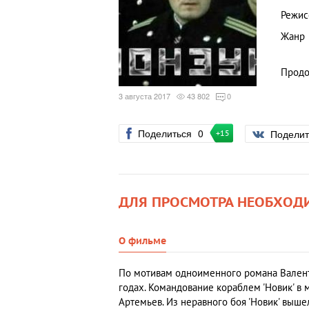
Режис
Жанр
Продо
3 августа 2017
43 802
0
Поделиться
0
Подели
+15
ДЛЯ ПРОСМОТРА НЕОБХОД
О фильме
По мотивам одноименного романа Валенти
годах. Командование кораблем 'Новик' в
Артемьев. Из неравного боя 'Новик' выше