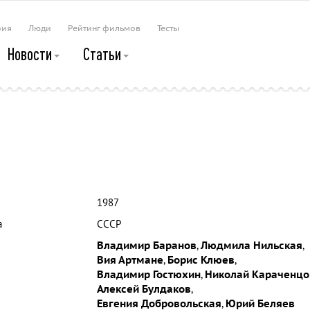
рия
Люди
Рейтинг фильмов
Тесты
Новости
Статьи
1987
а
СССР
Владимир Баранов
,
Людмила Нильская
,
Вия Артмане
,
Борис Клюев
,
Владимир Гостюхин
,
Николай Караченцо
Алексей Булдаков
,
Евгения Добровольская
,
Юрий Беляев