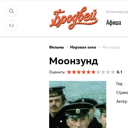
Киноиндуст
Афиша
ҚЗ
Фильмы
Мировое кино
Моонзунд
Моонзунд
6.1
Оценить:
Год
Стран
Актер