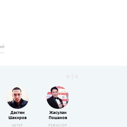
рий
Дастен
Жасулан
Мухамеджан
Шакиров
Пошанов
Мамырбеков
АКТЕР
РЕЖИССЕР
РЕЖИССЕР