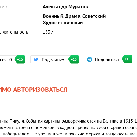
сер
Александр Муратов
Военный
,
Драма
,
Советский
,
Художественный
лжительность
133 /
Поделиться
ться
0
Поделиться
+15
+15
+15
ИМО АВТОРИЗОВАТЬСЯ
на Пикуля. События картины разворачиваются на Балтике в 1915-1
 момент встречи с немецкой эскадрой принял на себя старший офиц
л победителем. Не уронили чести русские моряки и когда оказалис