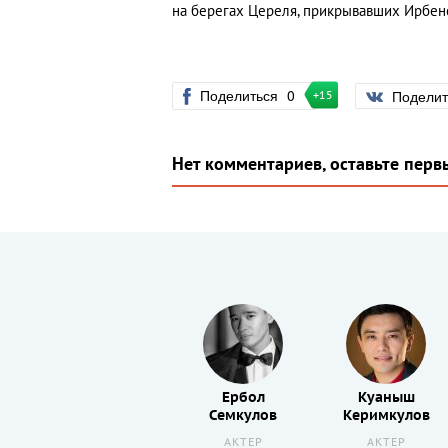
на берегах Цереля, прикрывавших Ирбен
Поделиться
0
Подели
+15
Нет комментариев, оставьте перв
Мухамеджан
Ербол
Куаныш
Мамырбеков
Семкулов
Керимкулов
РЕЖИССЕР
АКТЕР
АКТЕР