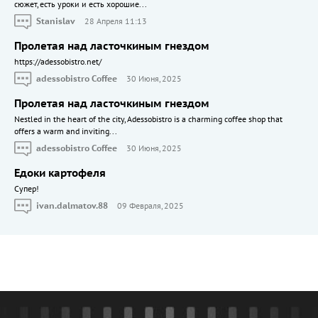
сюжет, есть уроки и есть хорошие...
Stanislav
28 Апреля 11:13
Пролетая над ласточкиным гнездом
https://adessobistro.net/
adessobistro Coffee
30 Июня, 2025
Пролетая над ласточкиным гнездом
Nestled in the heart of the city, Adessobistro is a charming coffee shop that
offers a warm and inviting...
adessobistro Coffee
30 Июня, 2025
Едоки картофеля
Cупер!
ivan.dalmatov.88
09 Февраля, 2025