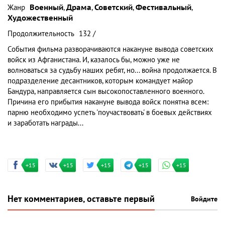
Жанр
Военный
,
Драма
,
Советский
,
Фестивальный
,
Художественный
Продолжительность
132 /
События фильма разворачиваются накануне вывода советских
войск из Афганистана. И, казалось бы, можно уже не
волноваться за судьбу наших ребят, но... война продолжается. В
подразделение десантников, которым командует майор
Бандура, направляется сын высокопоставленного военного.
Причина его прибытия накануне вывода войск понятна всем:
парню необходимо успеть 'поучаствовать' в боевых действиях
и заработать награды...
+15
+15
+15
+15
+15
Нет комментариев, оставьте первый
Войдите