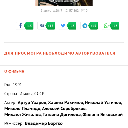
3 августа 2017
57 862
0
+15
+15
+15
+15
+15
ДЛЯ ПРОСМОТРА НЕОБХОДИМО АВТОРИЗОВАТЬСЯ
О фильме
Год
1991
Страна
Италия, СССР
Актер
Артур Уваров
,
Хашим Рахимов
,
Николай Устинов
,
Микеле Плачидо
,
Алексей Серебряков
,
Михаил Жигалов
,
Татьяна Догилева
,
Филипп Янковский
Режиссер
Владимир Бортко