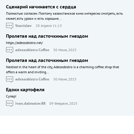
Сценарий начинается с сердца
Полностью согласен. Поэтому казахстанское кино интересно смотреть, есть
сюжет, есть уроки и есть хорошие...
Stanislav
28 Апреля 11:13
Пролетая над ласточкиным гнездом
https://adessobistro.net/
adessobistro Coffee
30 Июня, 2025
Пролетая над ласточкиным гнездом
Nestled in the heart of the city, Adessobistro is a charming coffee shop that
offers a warm and inviting...
adessobistro Coffee
30 Июня, 2025
Едоки картофеля
Cупер!
ivan.dalmatov.88
09 Февраля, 2025