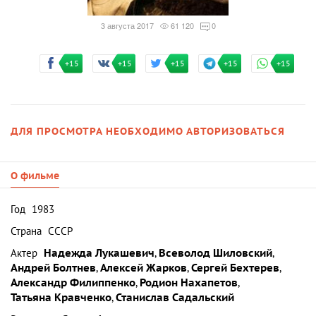
3 августа 2017
61 120
0
+15
+15
+15
+15
+15
ДЛЯ ПРОСМОТРА НЕОБХОДИМО АВТОРИЗОВАТЬСЯ
О фильме
Год
1983
Страна
СССР
Актер
Надежда Лукашевич
,
Всеволод Шиловский
,
Андрей Болтнев
,
Алексей Жарков
,
Сергей Бехтерев
,
Александр Филиппенко
,
Родион Нахапетов
,
Татьяна Кравченко
,
Станислав Садальский