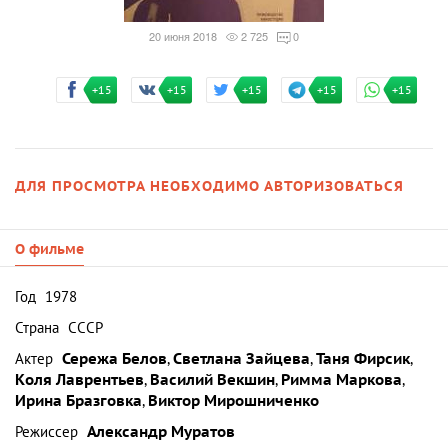
20 июня 2018
2 725
0
+15
+15
+15
+15
+15
ДЛЯ ПРОСМОТРА НЕОБХОДИМО АВТОРИЗОВАТЬСЯ
О фильме
Год
1978
Страна
СССР
Актер
Сережа Белов
,
Светлана Зайцева
,
Таня Фирсик
,
Коля Лаврентьев
,
Василий Векшин
,
Римма Маркова
,
Ирина Бразговка
,
Виктор Мирошниченко
Режиссер
Александр Муратов