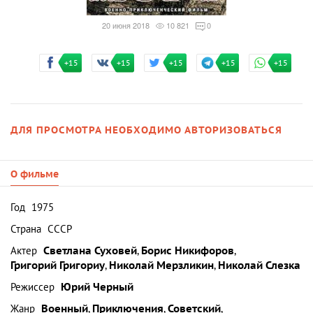
20 июня 2018
10 821
0
+15
+15
+15
+15
+15
ДЛЯ ПРОСМОТРА НЕОБХОДИМО АВТОРИЗОВАТЬСЯ
О фильме
Год
1975
Страна
СССР
Актер
Светлана Суховей
,
Борис Никифоров
,
Григорий Григориу
,
Николай Мерзликин
,
Николай Слезка
Режиссер
Юрий Черный
Жанр
Военный
,
Приключения
,
Советский
,