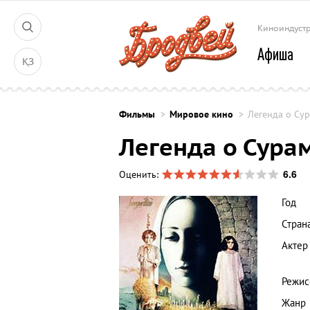
Киноиндуст
Афиша
ҚЗ
Фильмы
Мировое кино
Легенда о Су
Легенда о Сура
6.6
Оценить:
Год
Стран
Актер
Режис
Жанр