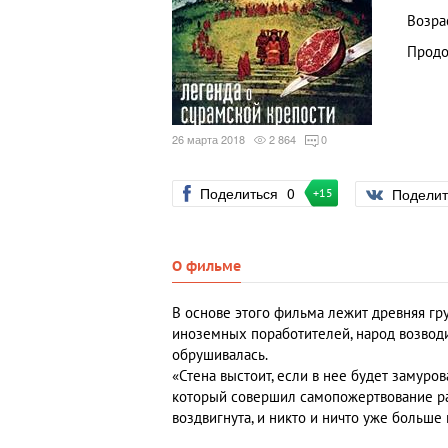
Возра
Продо
26 марта 2018
2 864
0
Поделиться
0
Подели
+15
О фильме
В основе этого фильма лежит древняя гру
иноземных поработителей, народ возводил
обрушивалась.
«Стена выстоит, если в нее будет замуро
который совершил самопожертвование рад
воздвигнута, и никто и ничто уже больше