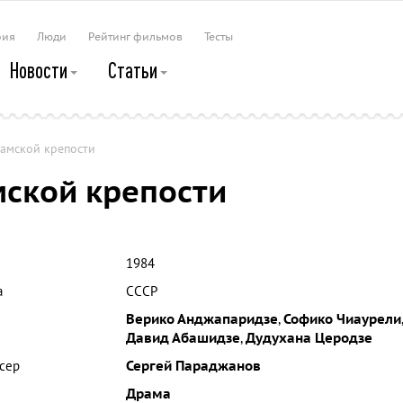
рия
Люди
Рейтинг фильмов
Тесты
Новости
Статьи
рамской крепости
мской крепости
1984
а
СССР
Верико Анджапаридзе
,
Софико Чиаурели
,
Давид Абашидзе
,
Дудухана Церодзе
сер
Сергей Параджанов
Драма