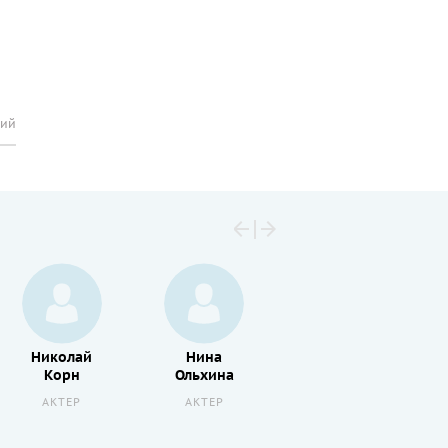
рий
Николай
Нина
Виталий
Корн
Ольхина
Полицеймако
АКТЕР
АКТЕР
АКТЕР