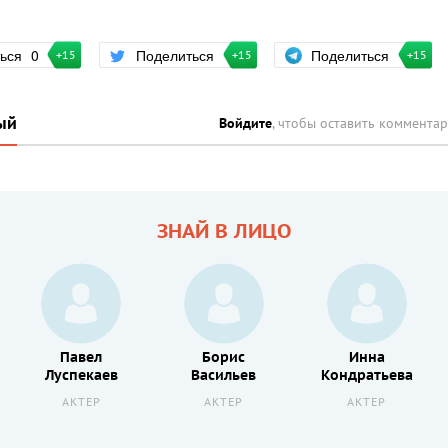
Поделиться
ться
0
Поделиться
+15
+15
+15
ый
Войдите
, чтобы оставить коммента
ЗНАЙ В ЛИЦО
Павел
Борис
Инна
Луспекаев
Васильев
Кондратьева
АКТЕР
АКТЕР
АКТЕР