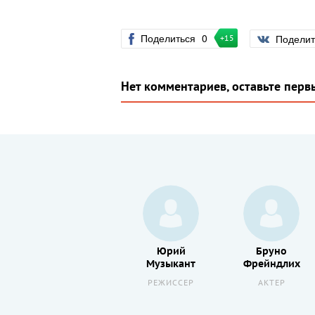
Поделиться
0
Подели
+15
Нет комментариев, оставьте перв
Виталий
Юрий
Бруно
Полицеймако
Музыкант
Фрейндлих
АКТЕР
РЕЖИССЕР
АКТЕР