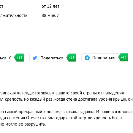
ст
от 12 лет
лжительность
88 мин. /
Поделиться
ться
0
Поделиться
+15
+15
+15
зинская легенда: готовясь к защите своей страны от нападения
 крепость, но каждый раз, когда стена достигала уровня крыши, он
ван самый прекрасный юноша»,— сказала гадалка. И нашелся юноша,
и спасения Отечества. Благодаря этой жертве крепость была
 не могло ее разрушить.