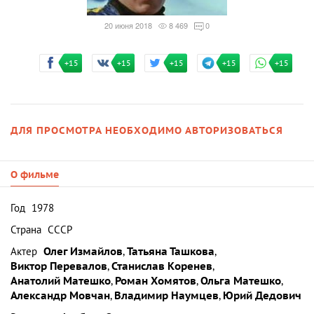
20 июня 2018
8 469
0
+15
+15
+15
+15
+15
ДЛЯ ПРОСМОТРА НЕОБХОДИМО АВТОРИЗОВАТЬСЯ
О фильме
Год
1978
Страна
СССР
Актер
Олег Измайлов
,
Татьяна Ташкова
,
Виктор Перевалов
,
Станислав Коренев
,
Анатолий Матешко
,
Роман Хомятов
,
Ольга Матешко
,
Александр Мовчан
,
Владимир Наумцев
,
Юрий Дедович