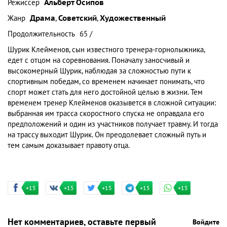
Режиссер
Альберт Осипов
Жанр
Драма
,
Советский
,
Художественный
Продолжительность
65 /
Шурик Клейменов, сын известного тренера-горнолыжника,
едет с отцом на соревнования. Поначалу заносчивый и
высокомерный Шурик, наблюдая за сложностью пути к
спортивным победам, со временем начинает понимать, что
спорт может стать для него достойной целью в жизни. Тем
временем тренер Клейменов оказывется в сложной ситуации:
выбранная им трасса скоростного спуска не оправдала его
предположений и один из участников получает травму. И тогда
на трассу выходит Шурик. Он преодолевает сложный путь и
тем самым доказывает правоту отца.
+15
+15
+15
+15
+15
Нет комментариев, оставьте первый
Войдите