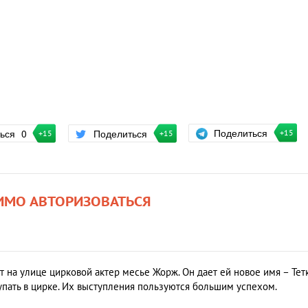
Поделиться
ться
0
Поделиться
+15
+15
+15
ИМО АВТОРИЗОВАТЬСЯ
 на улице цирковой актер месье Жорж. Он дает ей новое имя – Тет
тупать в цирке. Их выступления пользуются большим успехом.