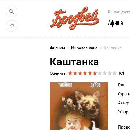
Киноиндуст
Афиша
ҚЗ
Фильмы
Мировое кино
Каштанка
Каштанка
6.1
Оценить:
Год
Стран
Актер
Жанр
Продо