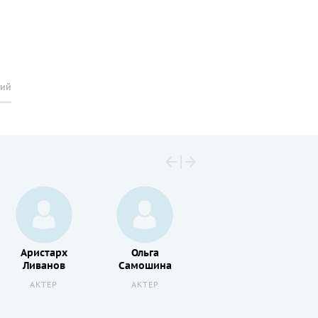
рий
Аристарх
Ольга
Алла
Ливанов
Самошина
Осипенко
АКТЕР
АКТЕР
АКТЕР