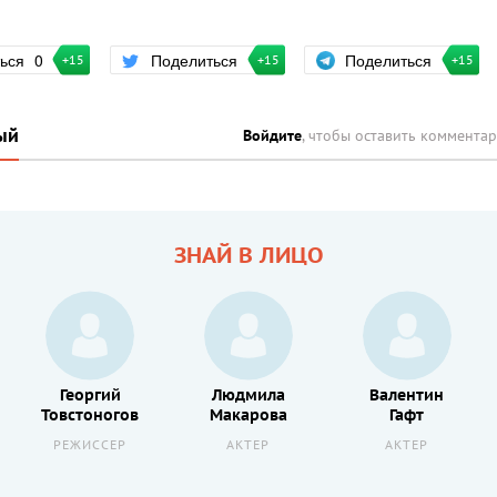
Поделиться
ться
0
Поделиться
+15
+15
+15
ый
Войдите
, чтобы оставить коммента
ЗНАЙ В ЛИЦО
Георгий
Людмила
Валентин
Товстоногов
Макарова
Гафт
РЕЖИССЕР
АКТЕР
АКТЕР