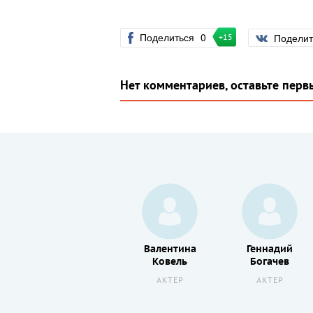
Поделиться
0
Подели
+15
Нет комментариев, оставьте перв
Алла
Валентина
Геннадий
Осипенко
Ковель
Богачев
АКТЕР
АКТЕР
АКТЕР