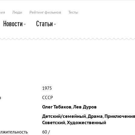
рия
Люди
Рейтинг фильмов
Тесты
Новости
Статьи
1975
а
СССР
Олег Табаков
,
Лев Дуров
Детский/семейный
,
Драма
,
Приключени
Советский
,
Художественный
лжительность
60 /