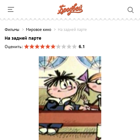
Фильмы
Мировое кино
На задней парте
На задней парте
6.1
Оценить: