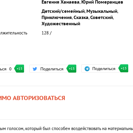
Евгения Ханаева
,
Юрий Померанцев
Детский/семейный
,
Музыкальный
,
Приключения
,
Сказка
,
Советский
,
Художественный
лжительность
128 /
Поделиться
ться
0
Поделиться
+15
+15
+15
ИМО АВТОРИЗОВАТЬСЯ
ым голосом, который был способен воздействовать на материальн