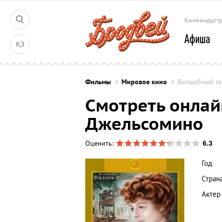
Киноиндуст
Афиша
ҚЗ
Фильмы
Мировое кино
Волшебный го
Смотреть онлай
Джельсомино
6.3
Оценить:
Год
Стран
Актер