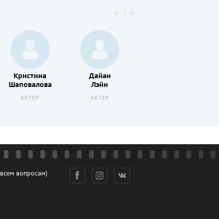
Хелен
Кристина
Дайан
Миррен
Шаповалова
Лэйн
АКТРИСА
АКТЕР
АКТЕР
 всем вопросам)