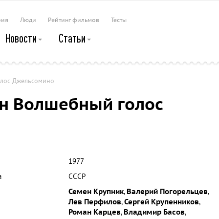
рия
Люди
Рейтинг фильмов
Тесты
Новости
Статьи
лос Джельсомино
н Волшебный голос
1977
а
СССР
Семен Крупник
,
Валерий Погорельцев
,
Лев Перфилов
,
Сергей Крупенников
,
Роман Карцев
,
Владимир Басов
,