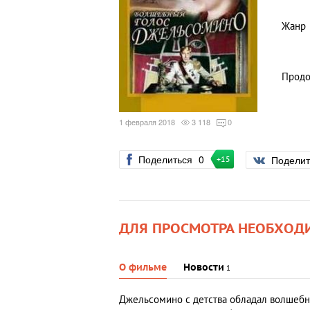
Жанр
Продо
1 февраля 2018
3 118
0
Поделиться
0
Подели
+15
ДЛЯ ПРОСМОТРА НЕОБХОД
О фильме
Новости
1
Джельсомино с детства обладал волшебн