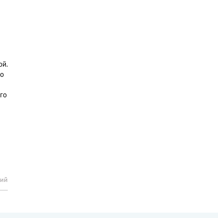
ой.
го
го
рий