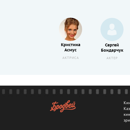
Хелен
Кристина
Сергей
Миррен
Асмус
Бондарчук
АКТРИСА
АКТРИСА
АКТЕР
Кин
Каз
кин
зри