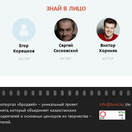
ЗНАЙ В ЛИЦО
Сергей
Виктор
Егор
Сосновский
Хориняк
Корешков
АКТЕР
АКТЕР
АКТЕР
опортал «Бродвей» – уникальный проект
info@brod.kz
(по
нета, который объединяет казахстанских
одеятелей и основных цензоров их творчества –
телей.