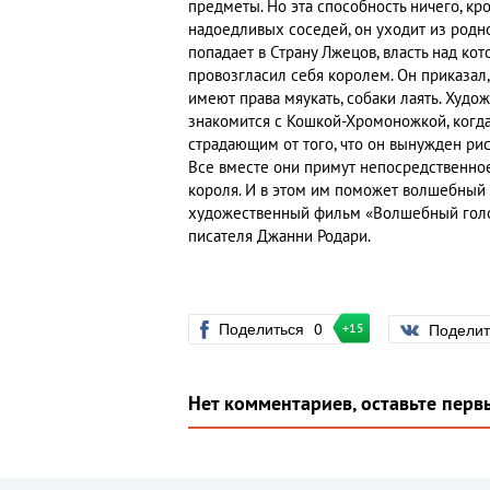
предметы. Но эта способность ничего, кро
надоедливых соседей, он уходит из родн
попадает в Страну Лжецов, власть над к
провозгласил себя королем. Он приказал,
имеют права мяукать, собаки лаять. Ху
знакомится с Кошкой-Хромоножкой, когда
страдающим от того, что он вынужден рис
Все вместе они примут непосредственное
короля. И в этом им поможет волшебны
художественный фильм «Волшебный голос
писателя Джанни Родари.
Поделиться
0
Подели
+15
Нет комментариев, оставьте перв