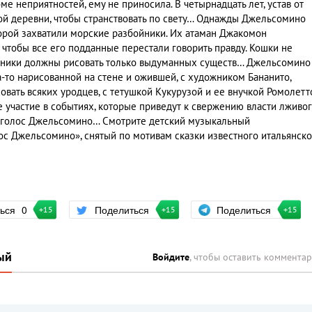
ме неприятностей, ему не приносила. В четырнадцать лет, устав от
ой деревни, чтобы странствовать по свету… Однажды Джельсомино
оторой захватили морские разбойники. Их атаман Джакомон
 чтобы все его подданные перестали говорить правду. Кошки не
дожники должны рисовать только выдуманных существ… Джельсомино
-то нарисованной на стене и ожившей, с художником Бананито,
овать всяких уродцев, с тетушкой Кукурузой и ее внучкой Ромолетт
 участие в событиях, которые приведут к свержению власти лживо
й голос Джельсомино… Смотрите детский музыкальный
 Джельсомино», снятый по мотивам сказки известного итальянско
Поделиться
ться
0
Поделиться
+15
+15
+15
ый
Войдите
, чтобы оставить коммента