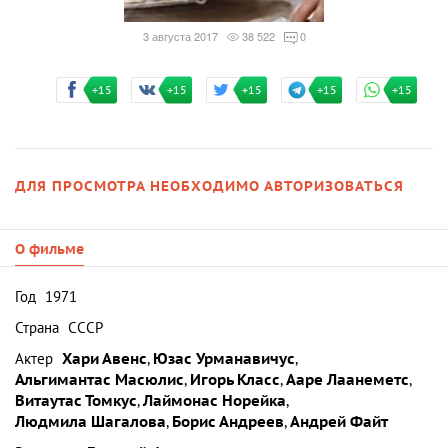
3 августа 2017
38 522
0
+15
+15
+15
+15
+15
ДЛЯ ПРОСМОТРА НЕОБХОДИМО АВТОРИЗОВАТЬСЯ
О фильме
Год
1971
Страна
СССР
Актер
Хари Авенс
,
Юзас Урманавичус
,
Альгимантас Масюлис
,
Игорь Класс
,
Ааре Лаанеметс
,
Витаутас Томкус
,
Лаймонас Норейка
,
Людмила Шагалова
,
Борис Андреев
,
Андрей Файт