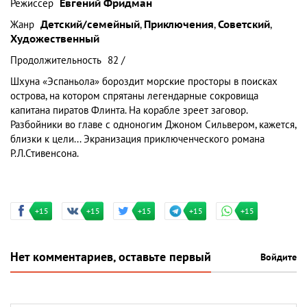
Режиссер
Евгений Фридман
Жанр
Детский/семейный
,
Приключения
,
Советский
,
Художественный
Продолжительность
82 /
Шхуна «Эспаньола» бороздит морские просторы в поисках
острова, на котором спрятаны легендарные сокровища
капитана пиратов Флинта. На корабле зреет заговор.
Разбойники во главе с одноногим Джоном Сильвером, кажется,
близки к цели... Экранизация приключенческого романа
Р.Л.Стивенсона.
+15
+15
+15
+15
+15
Нет комментариев, оставьте первый
Войдите