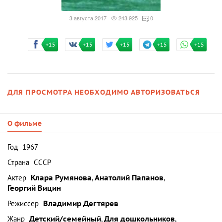
3 августа 2017
243 925
0
+15
+15
+15
+15
+15
ДЛЯ ПРОСМОТРА НЕОБХОДИМО АВТОРИЗОВАТЬСЯ
О фильме
Год
1967
Страна
СССР
Актер
Клара Румянова
,
Анатолий Папанов
,
Георгий Вицин
Режиссер
Владимир Дегтярев
Жанр
Детский/семейный
,
Для дошкольников
,