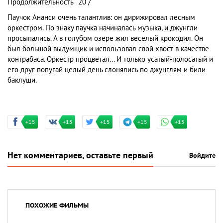
Продолжительность
20 /
Паучок Ананси очень талантлив: он дирижировал лесным
оркестром. По знаку паучка начиналась музыка, и джунгли
просыпались. А в голубом озере жил веселый крокодил. Он
был большой выдумщик и использовал свой хвост в качестве
контрабаса. Оркестр процветал... И только усатый-полосатый и
его друг попугай целый день слонялись по джунглям и били
баклуши.
+15
+15
+15
+15
+15
Нет комментариев, оставьте первый
Войдите
ПОХОЖИЕ ФИЛЬМЫ