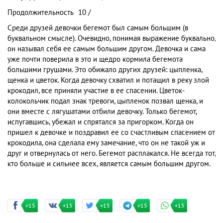
Продолжительность
10 /
Среди друзей девочки бегемот был самым большим (в
буквальном смысле). Очевидно, понимая выражение буквально,
он называл себя ее самым большим другом. Девочка и сама
уже почти поверила в это и щедро кормила бегемота
большими грушами. Это обижало других друзей: цыпленка,
щенка и цветок. Когда девочку схватил и потащил в реку злой
крокодил, все приняли участие в ее спасении. Цветок-
колокольчик подал знак тревоги, цыпленок позвал щенка, и
они вместе с лягушатами отбили девочку. Только бегемот,
испугавшись, убежал и спрятался за пригорком. Когда он
пришел к девочке и поздравил ее со счастливым спасением от
крокодила, она сделала ему замечание, что он не такой уж и
друг и отвернулась от него. Бегемот расплакался. Не всегда тот,
кто больше и сильнее всех, является самым большим другом.
+15
+15
+15
+15
+15