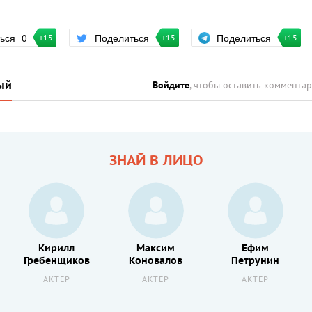
Поделиться
ться
0
Поделиться
+15
+15
+15
ый
Войдите
, чтобы оставить коммента
ЗНАЙ В ЛИЦО
Кирилл
Максим
Ефим
Гребенщиков
Коновалов
Петрунин
АКТЕР
АКТЕР
АКТЕР