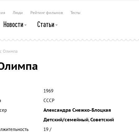
рия
Люди
Рейтинг фильмов
Тесты
Новости
Статьи
с Олимпа
 Олимпа
1969
а
СССР
сер
Александра Снежко-Блоцкая
Детский/семейный
,
Советский
лжительность
19 /