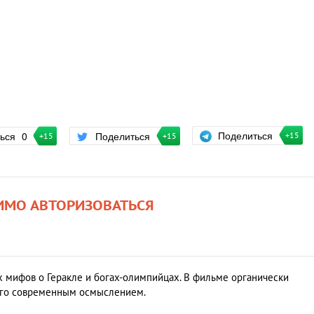
Поделиться
ться
0
Поделиться
+15
+15
+15
ИМО АВТОРИЗОВАТЬСЯ
 мифов о Геракле и богах-олимпийцах. В фильме органически
его современным осмыслением.