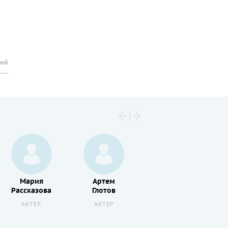
рий
Мария
Артем
Вероника
Рассказова
Глотов
Норина
АКТЕР
АКТЕР
АКТЕР