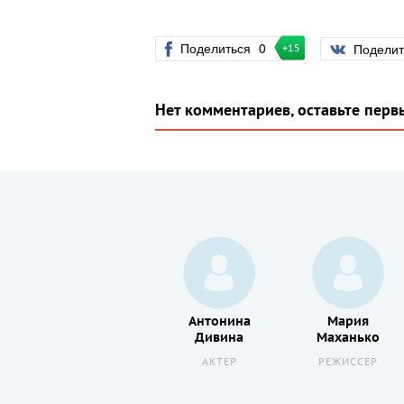
Поделиться
0
Подели
+15
Нет комментариев, оставьте перв
Вероника
Антонина
Мария
Норина
Дивина
Маханько
АКТЕР
АКТЕР
РЕЖИССЕР