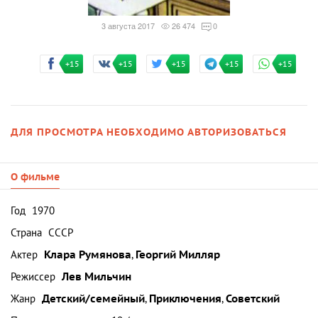
3 августа 2017
26 474
0
+15
+15
+15
+15
+15
ДЛЯ ПРОСМОТРА НЕОБХОДИМО АВТОРИЗОВАТЬСЯ
О фильме
Год
1970
Страна
СССР
Актер
Клара Румянова
,
Георгий Милляр
Режиссер
Лев Мильчин
Жанр
Детский/семейный
,
Приключения
,
Советский