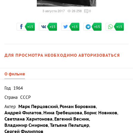
3 августа 2017
26 258
0
+15
+15
+15
+15
+15
ДЛЯ ПРОСМОТРА НЕОБХОДИМО АВТОРИЗОВАТЬСЯ
О фильме
Год
1964
Страна
СССР
Актер
Марк Перцовский
,
Роман Боровков
,
Андрей Филатов
,
Нина Гребешкова
,
Борис Новиков
,
Светлана Харитонова
,
Евгений Весник
,
Владимир Смирнов
,
Татьяна Пельтцер
,
Сергей Филиппов