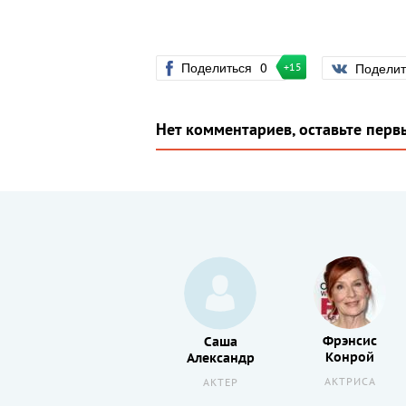
Поделиться
0
Подели
+15
Нет комментариев, оставьте перв
Фрэнсис
Руперт
Саша
Конрой
Эверетт
Александр
АКТРИСА
АКТЕР
АКТЕР