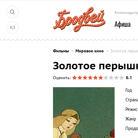
Киноиндуст
Афиша
ҚЗ
Фильмы
Мировое кино
Золотое перы
Золотое перыш
6.1
Оценить:
Год
Стран
Режис
Жанр
Продо