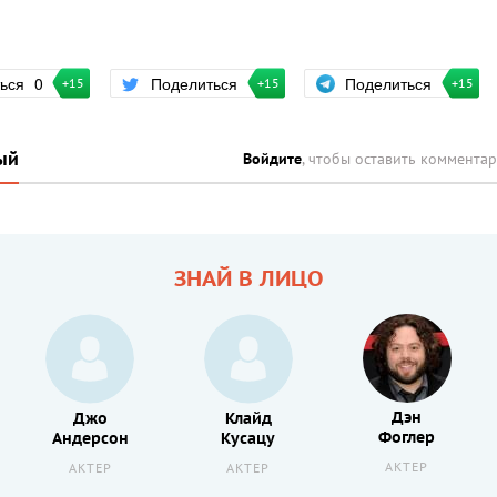
Поделиться
ться
0
Поделиться
+15
+15
+15
ый
Войдите
, чтобы оставить коммента
ЗНАЙ В ЛИЦО
Дэн
Джо
Клайд
Фоглер
Андерсон
Кусацу
АКТЕР
АКТЕР
АКТЕР