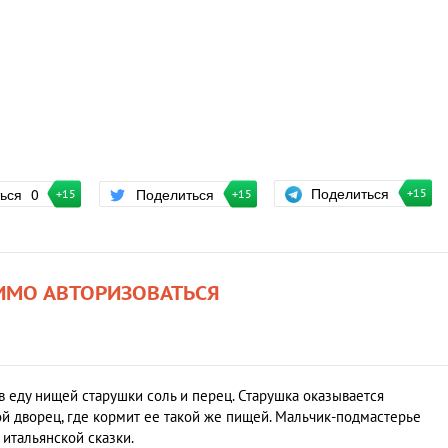
Поделиться
ться
0
Поделиться
+15
+15
+15
ИМО АВТОРИЗОВАТЬСЯ
в еду нищей старушки соль и перец. Старушка оказывается
й дворец, где кормит ее такой же пищей. Мальчик-подмастерье
итальянской сказки.