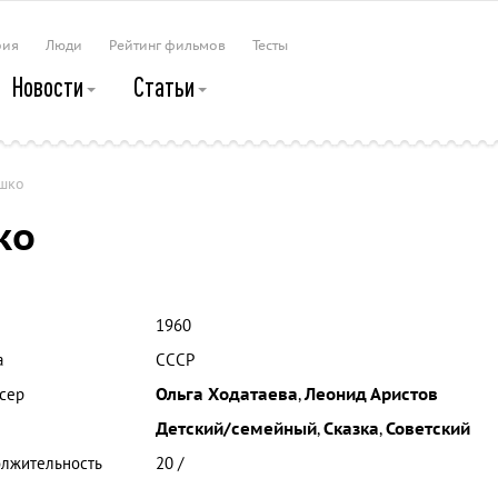
рия
Люди
Рейтинг фильмов
Тесты
Новости
Статьи
шко
ко
1960
а
СССР
сер
Ольга Ходатаева
,
Леонид Аристов
Детский/семейный
,
Сказка
,
Советский
лжительность
20 /