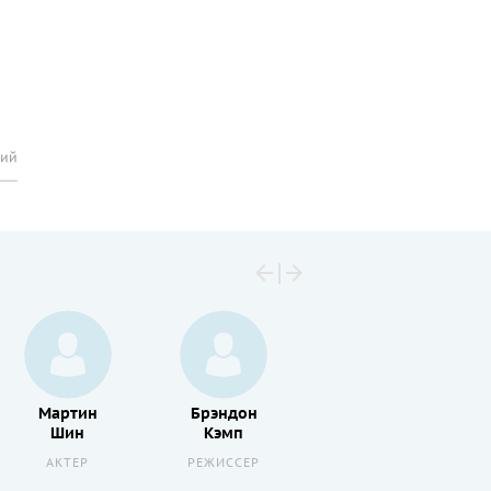
рий
Мартин
Брэндон
Руперт
Шин
Кэмп
Эверетт
АКТЕР
РЕЖИССЕР
АКТЕР