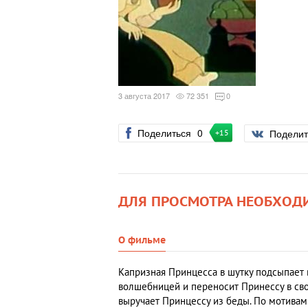
3 августа 2017
72 351
0
Поделиться
0
Подели
+15
ДЛЯ ПРОСМОТРА НЕОБХОД
О фильме
Капризная Принцесса в шутку подсыпает 
волшебницей и переносит Принессу в сво
выручает Принцессу из беды. По мотивам 