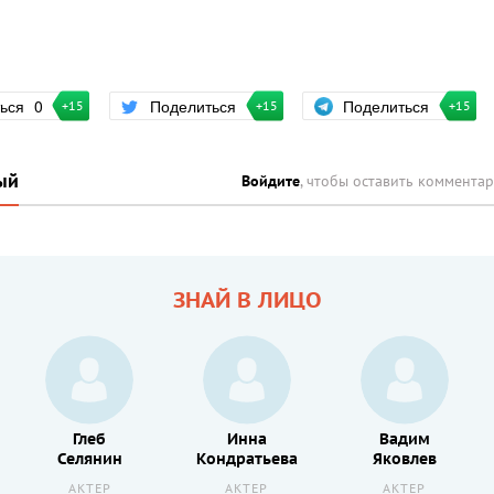
Поделиться
ться
0
Поделиться
+15
+15
+15
ый
Войдите
, чтобы оставить коммента
ЗНАЙ В ЛИЦО
Глеб
Инна
Вадим
Селянин
Кондратьева
Яковлев
АКТЕР
АКТЕР
АКТЕР