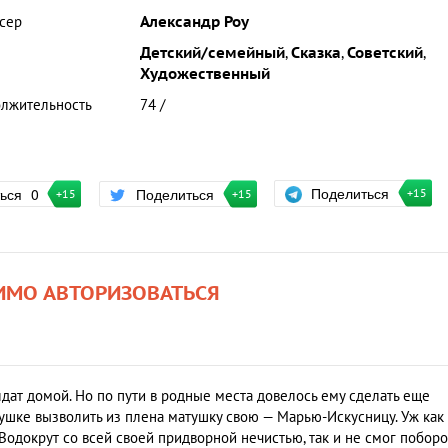
сер
Александр Роу
Детский/семейный
,
Сказка
,
Советский
,
Художественный
лжительность
74 /
Поделиться
ться
0
Поделиться
+15
+15
+15
ИМО АВТОРИЗОВАТЬСЯ
лдат домой. Но по пути в родные места довелось ему сделать еще
ушке вызволить из плена матушку свою — Марью-Искусницу. Уж как
одокрут со всей своей придворной нечистью, так и не смог поборо