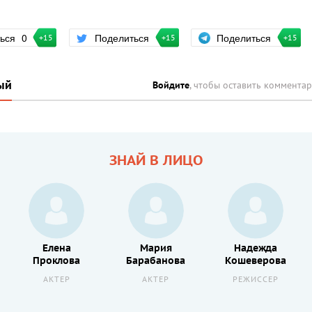
Поделиться
ться
0
Поделиться
+15
+15
+15
ый
Войдите
, чтобы оставить коммента
ЗНАЙ В ЛИЦО
Елена
Мария
Надежда
Проклова
Барабанова
Кошеверова
АКТЕР
АКТЕР
РЕЖИССЕР