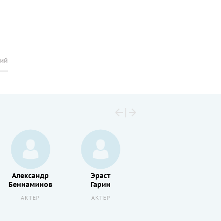
рий
Александр
Эраст
Михаил
Бениаминов
Гарин
Жаров
АКТЕР
АКТЕР
АКТЕР