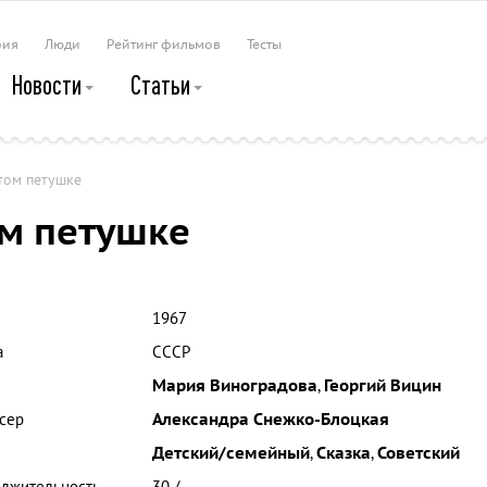
рия
Люди
Рейтинг фильмов
Тесты
Новости
Статьи
том петушке
ом петушке
1967
а
СССР
Мария Виноградова
,
Георгий Вицин
сер
Александра Снежко-Блоцкая
Детский/семейный
,
Сказка
,
Советский