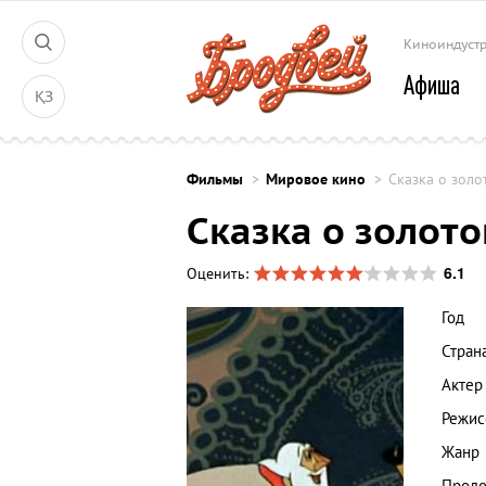
Киноиндуст
Афиша
ҚЗ
Фильмы
Мировое кино
Сказка о золо
Сказка о золот
6.1
Оценить:
Год
Стран
Актер
Режис
Жанр