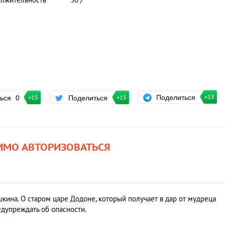
лжительность
30 /
Поделиться
ться
0
Поделиться
+15
+15
+15
ИМО АВТОРИЗОВАТЬСЯ
кина. О старом царе Додоне, который получает в дар от мудреца
дупреждать об опасности.