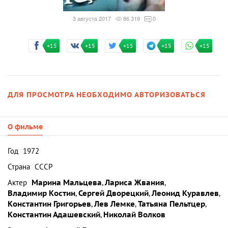
3 августа 2017
86 319
0
+15
+15
+15
+15
+15
ДЛЯ ПРОСМОТРА НЕОБХОДИМО АВТОРИЗОВАТЬСЯ
О фильме
Год
1972
Страна
СССР
Актер
Марина Мальцева
,
Лариса Жвания
,
Владимир Костин
,
Сергей Дворецкий
,
Леонид Куравлев
,
Константин Григорьев
,
Лев Лемке
,
Татьяна Пельтцер
,
Константин Адашевский
,
Николай Волков