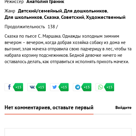
Режиссер
Анатолий Граник
Жанр
Детский/семейный
,
Для дошкольников
,
Для школьников
,
Сказка
,
Советский
,
Художественный
Продолжительность
138 /
Сказка по пьесе С. Маршака. Однажды холодным зимним
вечером – вечером, когда добрая хозяйка собаку из дома не
выгонит, злая мачеха отправила свою падчерицу в лес, чтобы та
набрала корзину подснежников. Бедной девочке ничего не
оставалось делать, как отправиться исполнять прихоть мачехи.
+15
+15
+15
+15
+15
Нет комментариев, оставьте первый
Войдите