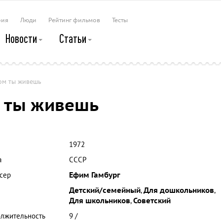
рия
Люди
Рейтинг фильмов
Тесты
Новости
Статьи
ром ты живешь
м ты живешь
1972
а
СССР
сер
Ефим Гамбург
Детский/семейный
,
Для дошкольников
,
Для школьников
,
Советский
лжительность
9 /