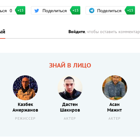
Поделиться
ться
0
Поделиться
+15
+15
+15
ый
Войдите
, чтобы оставить коммента
ЗНАЙ В ЛИЦО
Казбек
Дастен
Асан
Амержанов
Шакиров
Мажит
РЕЖИССЕР
АКТЕР
АКТЕР