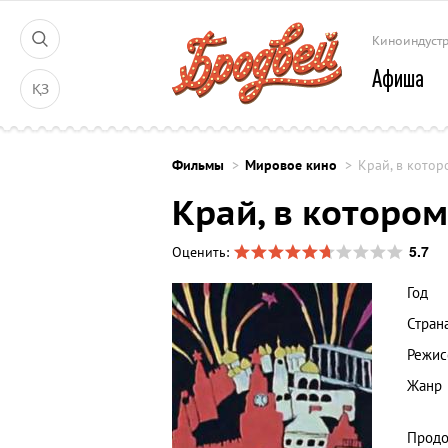
Киноиндуст
Афиша
ҚЗ
Фильмы
Мировое кино
Край, в кото
Край, в которо
5.7
Оценить:
Год
Стран
Режис
Жанр
Продо