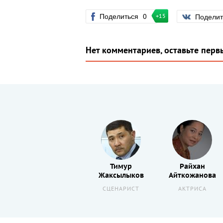
Поделиться
0
Подели
+15
Нет комментариев, оставьте перв
Мейрмани
Тимур
Райхан
Нурлыбек
Жаксылыков
Айткожанова
Р
АКТЕР
СЦЕНАРИСТ
АКТРИСА