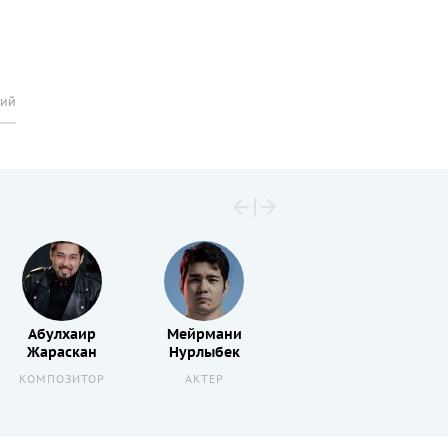
рий
Абулхаир
Мейрмани
Тимур
Жараскан
Нурлыбек
Жаксылыков
КОМПОЗИТОР
АКТЕР
СЦЕНАРИСТ