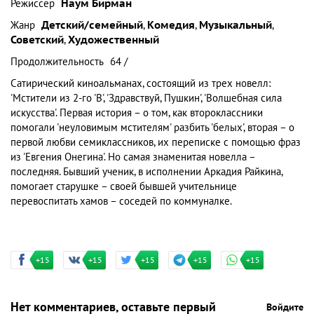
Режиссер
Наум Бирман
Жанр
Детский/семейный
,
Комедия
,
Музыкальный
,
Советский
,
Художественный
Продолжительность
64 /
Сатирический киноальманах, состоящий из трех новелл:
'Мстители из 2-го 'В', 'Здравствуй, Пушкин', 'Волшебная сила
искусства'. Первая история – о том, как второклассники
помогали 'неуловимым мстителям' разбить 'белых', вторая – о
первой любви семиклассников, их переписке с помощью фраз
из 'Евгения Онегина'. Но самая знаменитая новелла –
последняя. Бывший ученик, в исполнении Аркадия Райкина,
помогает старушке – своей бывшей учительнице
перевоспитать хамов – соседей по коммуналке.
+15
+15
+15
+15
+15
Нет комментариев, оставьте первый
Войдите