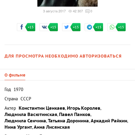
3 августа 2017
42 307
0
+15
+15
+15
+15
+15
ДЛЯ ПРОСМОТРА НЕОБХОДИМО АВТОРИЗОВАТЬСЯ
О фильме
Год
1970
Страна
СССР
Актер
Константин Ценкаев
,
Игорь Королев
,
Людмила Васютинская
,
Павел Панков
,
Людмила Сенчина
,
Татьяна Доронина
,
Аркадий Райкин
,
Нина Ургант
,
Анна Лисянская