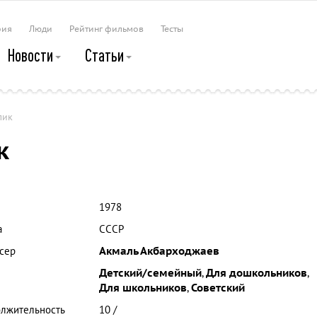
рия
Люди
Рейтинг фильмов
Тесты
Новости
Статьи
лик
к
1978
а
СССР
сер
Акмаль Акбарходжаев
Детский/семейный
,
Для дошкольников
,
Для школьников
,
Советский
лжительность
10 /