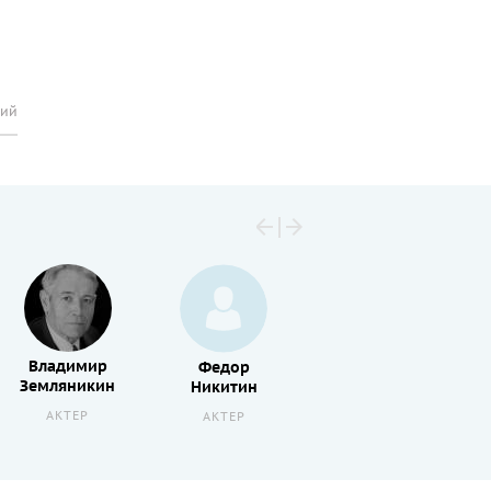
рий
Владимир
Федор
Геннадий
Земляникин
Никитин
Бортников
АКТЕР
АКТЕР
АКТЕР