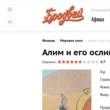
Киноиндуст
Афиша
ҚЗ
Фильмы
Мировое кино
Алим и его ос
Алим и его осли
5.7
Оценить:
Год
Стран
Режис
Жанр
Продо