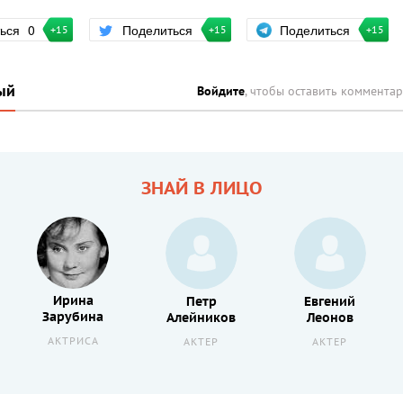
Поделиться
ться
0
Поделиться
+15
+15
+15
ый
Войдите
, чтобы оставить коммента
ЗНАЙ В ЛИЦО
Ирина
Петр
Евгений
Зарубина
Алейников
Леонов
АКТРИСА
АКТЕР
АКТЕР