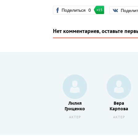
Поделиться
0
Подели
+15
Нет комментариев, оставьте перв
Геннадий
Лилия
Вера
Бортников
Гриценко
Карпова
АКТЕР
АКТЕР
АКТЕР