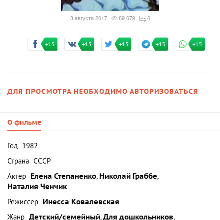
3 августа 2017
89 679
0
+15
+15
+15
+15
+15
ДЛЯ ПРОСМОТРА НЕОБХОДИМО АВТОРИЗОВАТЬСЯ
О фильме
Год
1982
Страна
СССР
Актер
Елена Степаненко
,
Николай Граббе
,
Наталия Ченчик
Режиссер
Инесса Ковалевская
Жанр
Детский/семейный
,
Для дошкольников
,