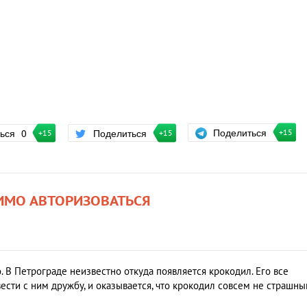
Поделиться
ться
0
Поделиться
+15
+15
+15
ИМО АВТОРИЗОВАТЬСЯ
 В Петрограде неизвестно откуда появляется крокодил. Его все
вести с ним дружбу, и оказывается, что крокодил совсем не страшны