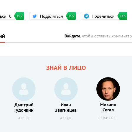
Поделиться
ться
0
Поделиться
+15
+15
+15
ый
Войдите
, чтобы оставить коммента
ЗНАЙ В ЛИЦО
Михаил
Дмитрий
Иван
Сегал
Гудочкин
Звягинцев
РЕЖИССЕР
АКТЕР
АКТЕР