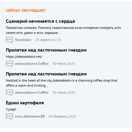
СЕЙЧАС ОБСУЖДАЮТ
Сценарий начинается с сердца
Полностью согласен. Поэтому казахстанское кино интересно смотреть, есть
сюжет, есть уроки и есть хорошие...
Stanislav
28 Апреля 11:13
Пролетая над ласточкиным гнездом
https://adessobistro.net/
adessobistro Coffee
30 Июня, 2025
Пролетая над ласточкиным гнездом
Nestled in the heart of the city, Adessobistro is a charming coffee shop that
offers a warm and inviting...
adessobistro Coffee
30 Июня, 2025
Едоки картофеля
Cупер!
ivan.dalmatov.88
09 Февраля, 2025