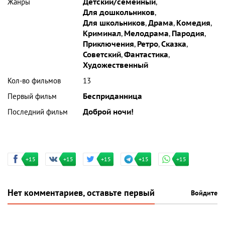
Жанры
Детский/семейный
,
Для дошкольников
,
Для школьников
,
Драма
,
Комедия
,
Криминал
,
Мелодрама
,
Пародия
,
Приключения
,
Ретро
,
Сказка
,
Советский
,
Фантастика
,
Художественный
Кол-во фильмов
13
Первый фильм
Бесприданница
Последний фильм
Доброй ночи!
+15
+15
+15
+15
+15
Нет комментариев, оставьте первый
Войдите