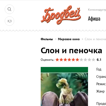
Киноиндуст
Афиша
ҚЗ
Фильмы
Мировое кино
Слон и пеноч
Слон и пеночка
6.1
Оценить:
Год
Стран
Режис
Жанр
Продо