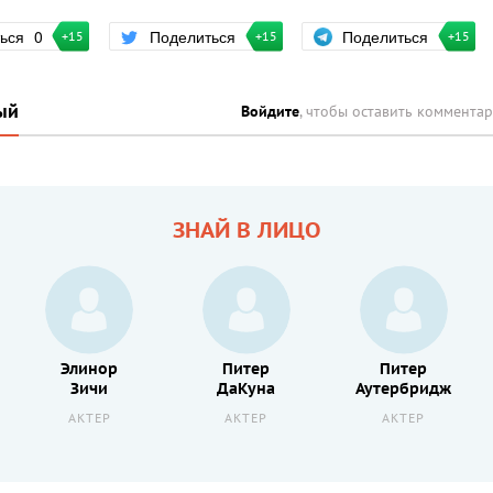
Поделиться
ться
0
Поделиться
+15
+15
+15
ый
Войдите
, чтобы оставить коммента
ЗНАЙ В ЛИЦО
Элинор
Питер
Питер
Зичи
ДаКуна
Аутербридж
АКТЕР
АКТЕР
АКТЕР