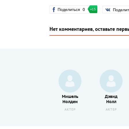
Поделиться
0
Подели
+15
Нет комментариев, оставьте перв
Кен
Мишель
Дэвид
Арнольд
Нолден
Нолл
АКТЕР
АКТЕР
АКТЕР