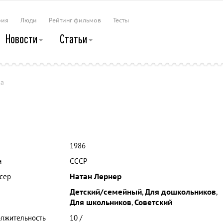
рия
Люди
Рейтинг фильмов
Тесты
Новости
Статьи
ка
1986
а
СССР
сер
Натан Лернер
Детский/семейный
,
Для дошкольников
,
Для школьников
,
Советский
лжительность
10 /