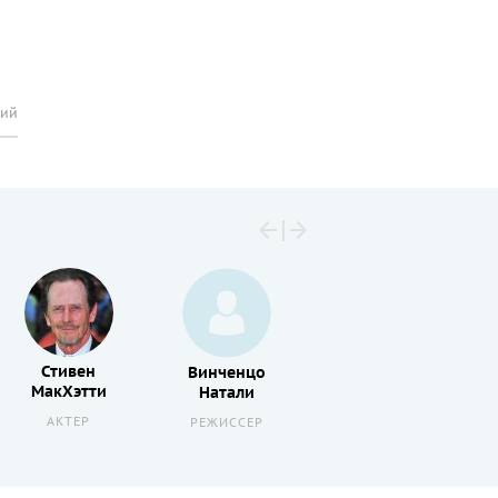
рий
Стивен
Винченцо
Кен
МакХэтти
Натали
Арнольд
АКТЕР
РЕЖИССЕР
АКТЕР