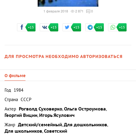
1 февраля 2018
2 871
0
+15
+15
+15
+15
+15
ДЛЯ ПРОСМОТРА НЕОБХОДИМО АВТОРИЗОВАТЬСЯ
О фильме
Год
1984
Страна
СССР
Актер
Рогволд Суховерко
,
Ольга Остроумова
,
Георгий Вицин
,
Игорь Ясулович
Жанр
Детский/семейный
,
Для дошкольников
,
Для школьников
,
Советский