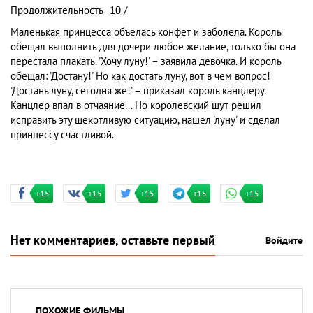
Продолжительность
10 /
Маленькая принцесса объелась конфет и заболела. Король
обещал выполнить для дочери любое желание, только бы она
перестала плакать. 'Хочу луну!' – заявила девочка. И король
обещал: 'Достану!' Но как достать луну, вот в чем вопрос!
'Достань луну, сегодня же!' – приказал король канцлеру.
Канцлер впал в отчаяние... Но королевский шут решил
исправить эту щекотливую ситуацию, нашел 'луну' и сделал
принцессу счастливой.
+15
+15
+15
+15
+15
Нет комментариев, оставьте первый
Войдите
ПОХОЖИЕ ФИЛЬМЫ